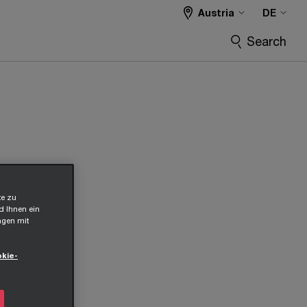
Austria
DE
Search
te zu
d Ihnen ein
ngen mit
kie-