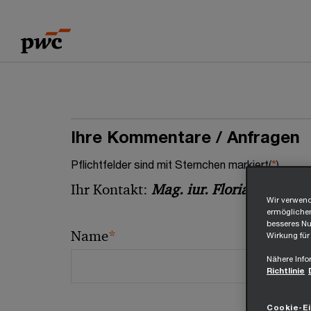
Skip
Skip
to
to
content
footer
Ihre Kommentare / Anfragen
Pflichtfelder sind mit Sternchen markiert(
*
)
Ihr Kontakt:
Mag. iur. Florian Mittere
Wir verwend
ermöglichen
besseres Nut
*
Name
Wirkung für
Nähere Info
Richtlinie
Cookie-Ei