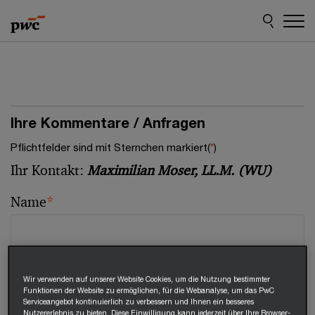
Skip
Skip
to
to
content
footer
Ihre Kommentare / Anfragen
Pflichtfelder sind mit Sternchen markiert(
*
)
Ihr Kontakt:
Maximilian Moser, LL.M. (WU)
Name
*
E-Mail
*
Wir verwenden auf unserer Website Cookies, um die Nutzung bestimmter
Funktionen der Website zu ermöglichen, für die Webanalyse, um das PwC
Serviceangebot kontinuierlich zu verbessern und Ihnen ein besseres
Nutzererlebnis zu bieten. Diese Einwilligung kann jederzeit über Ihre Browser-