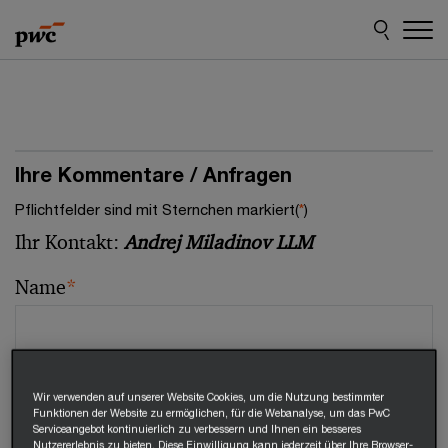
Skip
Skip
to
to
content
footer
Ihre Kommentare / Anfragen
Pflichtfelder sind mit Sternchen markiert(
*
)
Ihr Kontakt:
Andrej Miladinov LLM
Name
*
E-Mail
*
Wir verwenden auf unserer Website Cookies, um die Nutzung bestimmter
Funktionen der Website zu ermöglichen, für die Webanalyse, um das PwC
Serviceangebot kontinuierlich zu verbessern und Ihnen ein besseres
Nutzererlebnis zu bieten. Diese Einwilligung kann jederzeit über Ihre Browser-