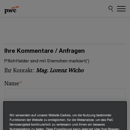
Skip
Skip
to
to
content
footer
Ihre Kommentare / Anfragen
Pflichtfelder sind mit Sternchen markiert(
*
)
Ihr Kontakt:
Mag. Lorenz Wicho
Name
*
E-Mail
*
Wir verwenden auf unserer Website Cookies, um die Nutzung bestimmter
Funktionen der Website zu ermöglichen, für die Webanalyse, um das PwC
Serviceangebot kontinuierlich zu verbessern und Ihnen ein besseres
Nutzererlebnis zu bieten. Diese Einwilligung kann jederzeit über Ihre Browser-