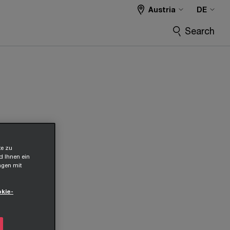
Austria
DE
Search
te zu
d Ihnen ein
ngen mit
kie-