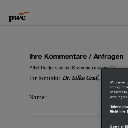
Skip
Skip
to
to
content
footer
Ihre Kommentare / Anfragen
Pflichtfelder sind mit Sternchen markiert(
*
)
Ihr Kontakt:
Dr. Silke Graf, LL.M.
Wir verwend
ermöglichen
besseres Nut
*
Name
Wirkung für
Nähere Info
Richtlinie
Cookie-Ei