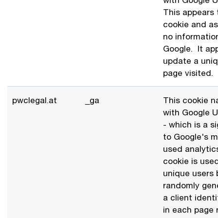
This appears 
cookie and as
no information
Google. It ap
update a uniq
page visited.
pwclegal.at
_ga
This cookie n
with Google U
- which is a s
to Google's 
used analytics
cookie is used
unique users 
randomly gen
a client identi
in each page r