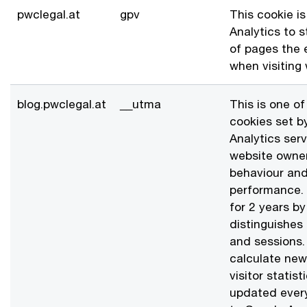
pwclegal.at
gpv
This cookie i
Analytics to s
of pages the 
when visiting
blog.pwclegal.at
__utma
This is one of
cookies set b
Analytics ser
website owners
behaviour and
performance. 
for 2 years b
distinguishes
and sessions. 
calculate new
visitor statist
updated every