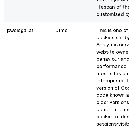
lifespan of t
customised b
pwclegal.at
__utmc
This is one of
cookies set b
Analytics ser
website owners
behaviour and
performance. I
most sites but
interoperabili
version of Go
code known as
older versions
combination 
cookie to ide
sessions/visit