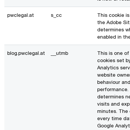
pwclegal.at
s_cc
This cookie i
the Adobe Site
determines w
enabled in th
blog.pwclegal.at
__utmb
This is one of
cookies set b
Analytics ser
website owners
behaviour and
performance. 
determines n
visits and exp
minutes. The 
every time dat
Google Analyti