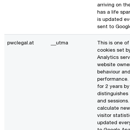
arriving on th
has a life sp
is updated ev
sent to Googl
pwclegal.at
__utma
This is one of
cookies set b
Analytics ser
website owners
behaviour and
performance. 
for 2 years b
distinguishes
and sessions. 
calculate new
visitor statist
updated every
to Google Ana