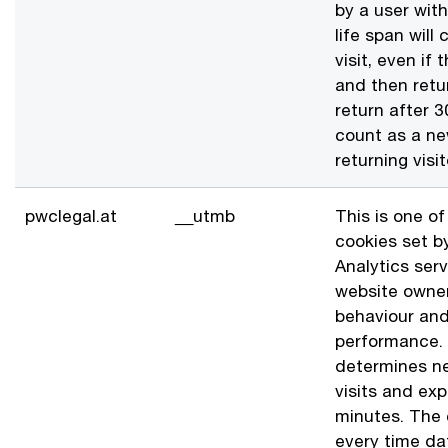
by a user wit
life span will
visit, even if 
and then retur
return after 3
count as a new
returning visit
pwclegal.at
__utmb
This is one of
cookies set b
Analytics ser
website owners
behaviour and
performance. 
determines n
visits and exp
minutes. The 
every time dat