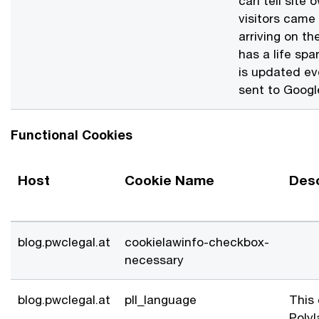
can tell site
visitors came
arriving on th
has a life sp
is updated ev
sent to Googl
Functional Cookies
Host
Cookie Name
Desc
blog.pwclegal.at
cookielawinfo-checkbox-
necessary
blog.pwclegal.at
pll_language
This 
Poly