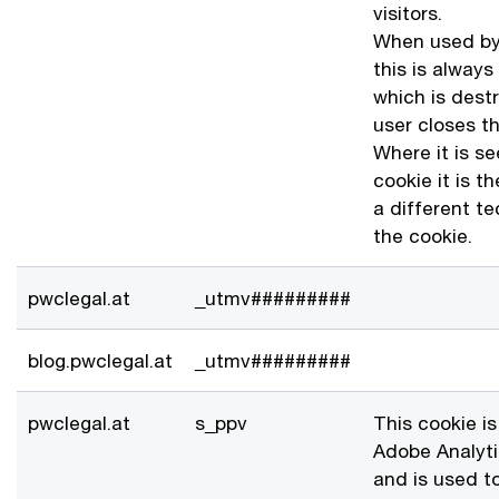
visitors.
When used by
this is always
which is dest
user closes th
Where it is se
cookie it is th
a different t
the cookie.
pwclegal.at
_utmv#########
blog.pwclegal.at
_utmv#########
pwclegal.at
s_ppv
This cookie i
Adobe Analyti
and is used t