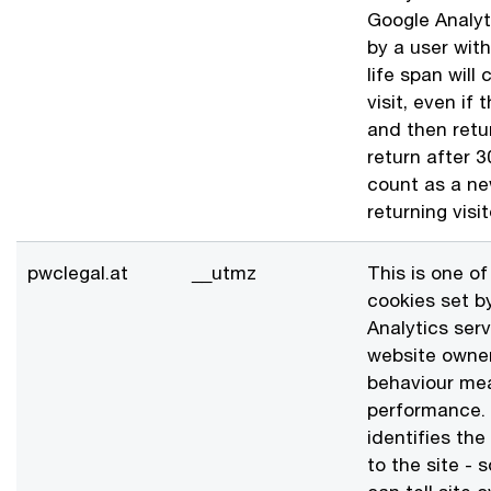
Google Analyti
by a user wit
life span will
visit, even if 
and then retur
return after 3
count as a new
returning visit
pwclegal.at
__utmz
This is one of
cookies set b
Analytics ser
website owners
behaviour mea
performance. 
identifies the
to the site - 