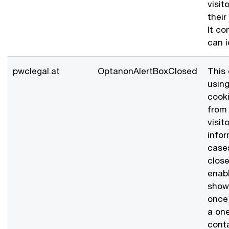
visit
thei
It co
can i
pwclegal.at
OptanonAlertBoxClosed
This 
using
cooki
from 
visit
info
cases
close
enabl
show
once
a one
cont