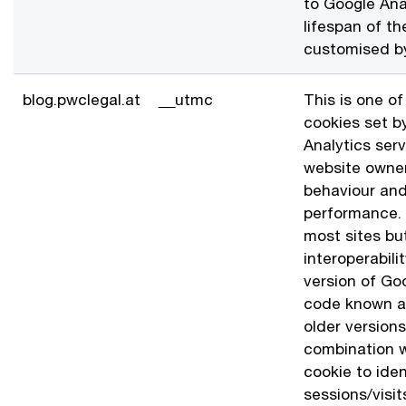
to Google Ana
lifespan of t
customised b
blog.pwclegal.at
__utmc
This is one of
cookies set b
Analytics ser
website owners
behaviour and
performance. I
most sites but
interoperabili
version of Go
code known as
older versions
combination 
cookie to ide
sessions/visit