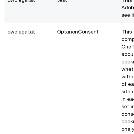
Adobe
see i
pwclegal.at
OptanonConsent
This 
comp
OneTr
about
cooki
wheth
with
of ea
site 
in e
set i
conse
cooki
one y