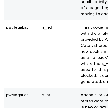
scroll activi
of a page the
moving to ano
pwclegal.at
s_fid
This cookie n
with the analy
provided by A
Catalyst produ
new cookie in
as a 'fallback'
where the s_v
used for this 
blocked. It c
generated, un
pwclegal.at
s_nr
Adobe Site Ca
stores date of 
is new or retu