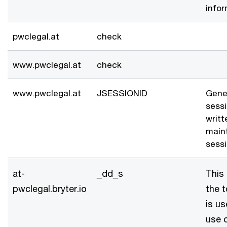
infor
pwclegal.at
check
www.pwclegal.at
check
www.pwclegal.at
JSESSIONID
Gene
sessi
writt
main
sessi
at-
_dd_s
This
pwclegal.bryter.io
the t
is us
use o