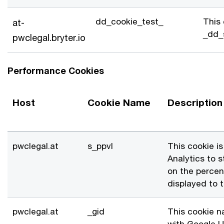
dd_cookie_test_
This 
at-
_dd_
pwclegal.bryter.io
Performance Cookies
Host
Cookie Name
Description
pwclegal.at
s_ppvl
This cookie i
Analytics to s
on the percen
displayed to 
pwclegal.at
_gid
This cookie n
with Google Un